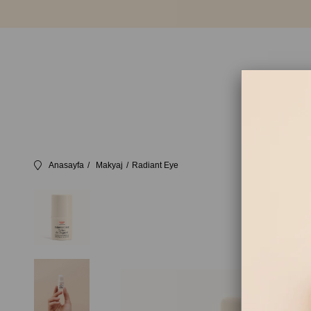
Anasayfa
Makyaj
Radiant Eye