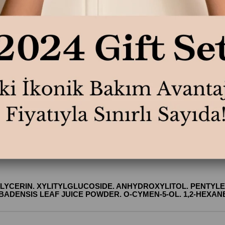
ıltılı bir parlaklık kazandırmak için akşam dışarı çıkmadan önce v
GLYCERIN. XYLITYLGLUCOSIDE. ANHYDROXYLITOL. PENTYLE
DENSIS LEAF JUICE POWDER. O-CYMEN-5-OL. 1,2-HEXANE