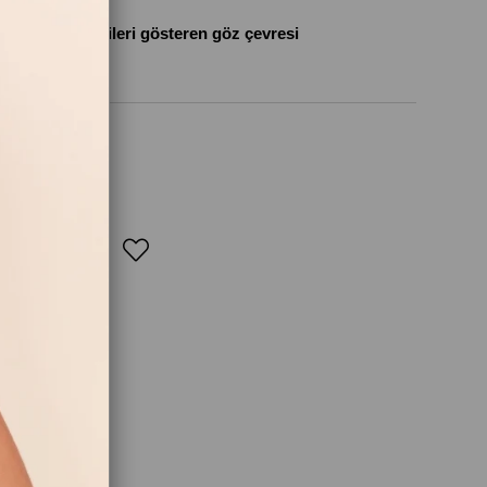
şişkinlik belirtileri gösteren göz çevresi
M YAZ