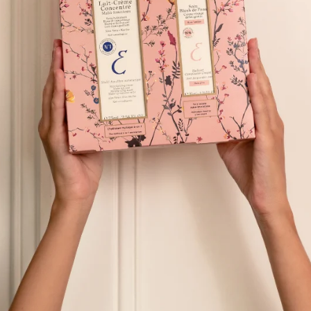
✔
︎ Tüm cilt tipleri için uygun
✔
︎ Yorgunluk, koyu halkalar ve 
₺1.550,00
TAVSIYE ET
YORU