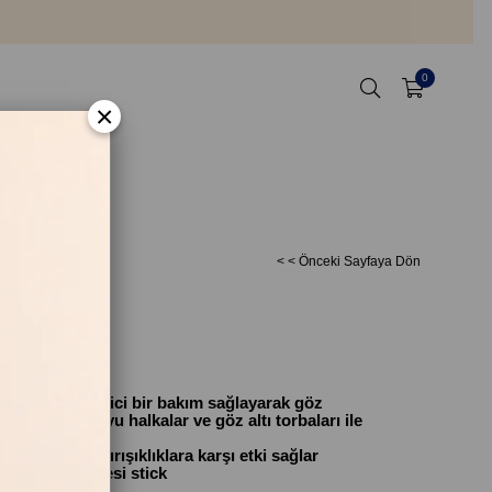
0
×
< < Önceki Sayfaya Dön
ıcı ve nemlendirici bir bakım sağlayarak göz
ini azaltır, koyu halkalar ve göz altı torbaları ile
 korur, ince kırışıklıklara karşı etki sağlar
 veren göz çevresi stick
t