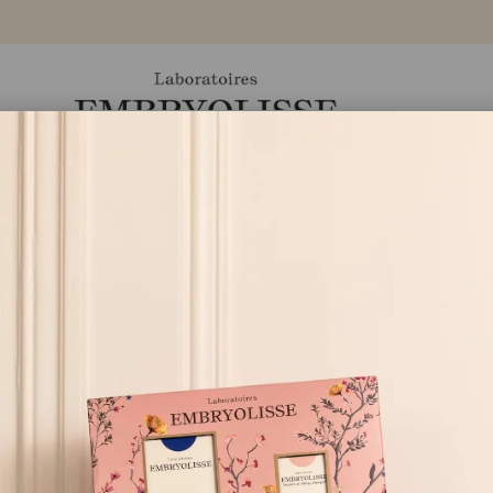
Ürünler
Markamız
Eczaneler
Blog
Radiant Eye
✔
︎
🌿
99% doğal kaynaklı içerik
✔
︎ Göz çevresi için yapılandır
çevresindeki dokuların şişkinliğ
savaşır
✔
︎ Göz çevresini nemlendirirken
✔
︎ Anında buz etkisi ile enerji
✔
︎ Kullanımı kolay, küçük boyu