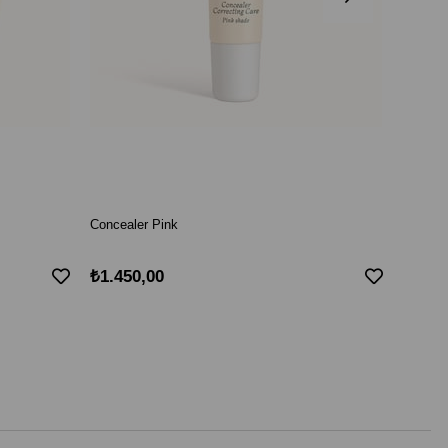
Concealer Pink
Conceal
₺1.450,00
₺1.45