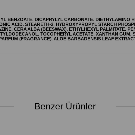
 ALKYL BENZOATE. DICAPRYLYL CARBONATE. DIETHYLAMIN
ONIC ACID. STEARETH-2. HYDROXYPROPYL STARCH PHOSPH
INE. CERA ALBA (BEESWAX). ETHYLHEXYL PALMITATE. P
OCTYLDODECANOL. TOCOPHERYL ACETATE. XANTHAN GUM. 
 PARFUM (FRAGRANCE). ALOE BARBADENSIS LEAF EXTRAC
Benzer Ürünler