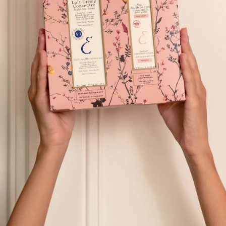
✔
︎ Gün boyu etki sağlayan 7'si
-Nemlendirici
-Makyaj bazı
-UVA-UVB koruması
-Kirlilik önleyici kalkan
-Mavi ışık koruması
-Cilt yaşlanmasını önleme
-Tıraş sonrası krem
✔
︎ Hem ideal bir günlük nemlen
korumaya yardımcı olur
✔
︎ Süt kıvamında
✔
︎ SPF 20
✔
︎ Nonkomedojenik
✔
︎ Hassas ciltler dahil tüm cilt
✔
︎ Cildin günden güne daha pa
✔
︎
%50 geri dönüştürülmüş plas
₺1.450,00