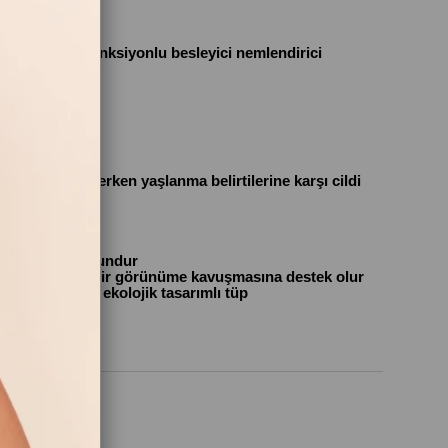
 1 arada çok fonksiyonlu besleyici nemlendirici
dirici hem de erken yaşlanma belirtilerine karşı cildi
 tipleri için uygundur
rlak ve ışıltılı bir görünüme kavuşmasına destek olur
tikten oluşan ekolojik tasarımlı tüp