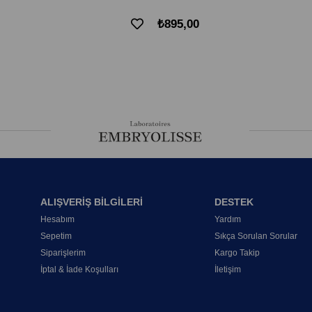
₺895,00
ALIŞVERİŞ BİLGİLERİ
DESTEK
Hesabım
Yardım
Sepetim
Sıkça Sorulan Sorular
Siparişlerim
Kargo Takip
İptal & İade Koşulları
İletişim