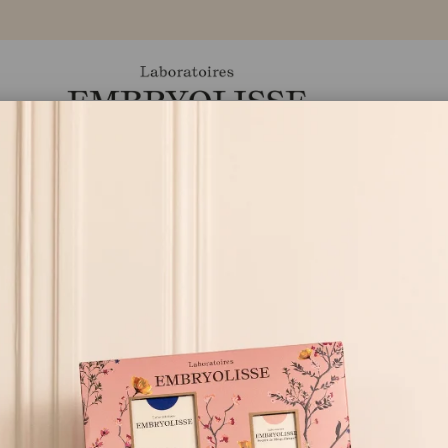
Ürünler
Markamız
Eczaneler
Blog
Lait Creme Multi Protect