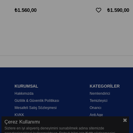
₺1.560,00
₺1.590,00
KURUMSAL
KATEGORİLER
Hakkımızda
Nemlendirici
Gizlilik & Güvenlik Politikası
Temizleyici
Mesafeli Satış Sözleşmesi
Onarıcı
KVKK
Anti Age
Çerez Kullanımı
Sizlere en iyi alışveriş deneyimini sunabilmek adına sitemizde