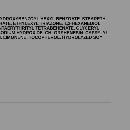
O HYDROXYBENZOYL HEXYL BENZOATE. STEARETH-
ATE. ETHYLEXYL TRIAZONE. 1,2-HEXANEDIOL.
ENTAERYTHRITYL TETRABEHENATE. GLYCERYL
SODIUM HYDROXIDE. CHLORPHENESIN. CAPRYLYL
T. LIMONENE. TOCOPHEROL. HYDROLYZED SOY