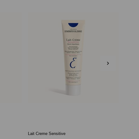
Lait Creme Sensitive
Lait Cr