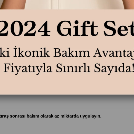
TAVSIYE ET
YORU
tıraş sonrası bakım olarak az miktarda uygulayın.