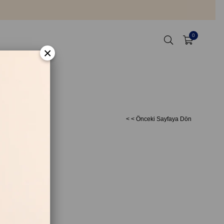
0
×
< < Önceki Sayfaya Dön
ion SPF 20