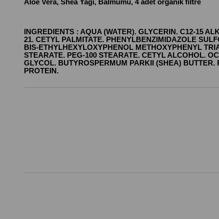
Aloe Vera, Shea Yağı, Balmumu, 4 adet organik filtre
INGREDIENTS : AQUA (WATER). GLYCERIN. C12-15
21. CETYL PALMITATE. PHENYLBENZIMIDAZOLE SULF
BIS-ETHYLHEXYLOXYPHENOL METHOXYPHENYL TRIAZ
STEARATE. PEG-100 STEARATE. CETYL ALCOHOL. 
GLYCOL. BUTYROSPERMUM PARKII (SHEA) BUTTER.
PROTEIN.