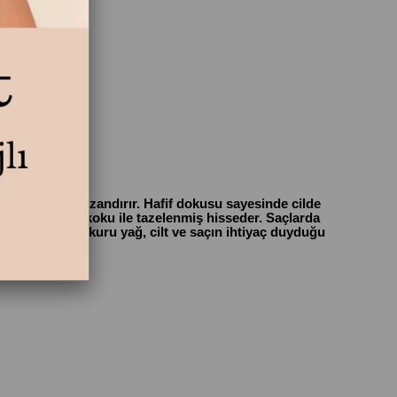
 bir güzellik kazandırır. Hafif dokusu sayesinde cilde
if, çiçeksi bir koku ile tazelenmiş hisseder. Saçlarda
 tamamlayan bu kuru yağ, cilt ve saçın ihtiyaç duyduğu