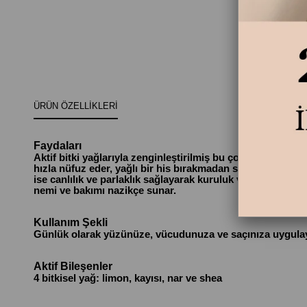
ÜRÜN ÖZELLIKLERI
Faydaları
Aktif bitki yağlarıyla zenginleştirilmiş bu çok amaçlı kuru
hızla nüfuz eder, yağlı bir his bırakmadan satenimsi bir y
ise canlılık ve parlaklık sağlayarak kuruluk ve matlığı ö
nemi ve bakımı nazikçe sunar.
Kullanım Şekli
Günlük olarak yüzünüze, vücudunuza ve saçınıza uygulay
Aktif Bileşenler
4 bitkisel yağ: limon, kayısı, nar ve shea