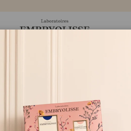
Ürünler
Markamız
Eczaneler
Blog
Beauty Oil
✔
︎ Tüm cilt tipleri için uygun
✔
︎ Tüm yıl boyunca kullanılabil
✔
︎ Yüz- Vücut- Saç
✔
︎ Yağlı olmayan saten bitiş
✔
︎ Çiçeksi kokulu kuru yağ
✔
︎ Çevreye duyarlı ambalaj
✔
︎ Cildi nemlendirir, güzelleşt