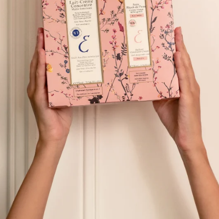
₺1.560,00
TAVSIYE ET
YORU