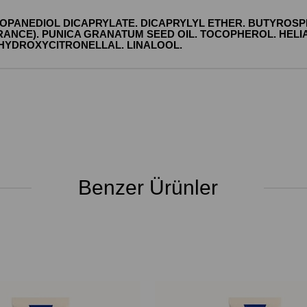
PROPANEDIOL DICAPRYLATE. DICAPRYLYL ETHER. BUTYROS
RANCE). PUNICA GRANATUM SEED OIL. TOCOPHEROL. HELI
 HYDROXYCITRONELLAL. LINALOOL.
Benzer Ürünler