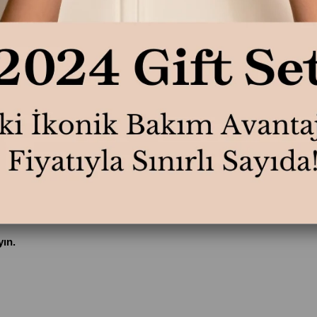
 yağ, hem cildi hem de saçı besleyerek koruma altına alır ve doğal
umuşaklık sağlar. Uygulama sonrası cilt, ipeksi bir dokunuş ve zar
nlemeye yardımcı olur. Günlük bakım rutininizi lüks bir dokunuşla
ın.