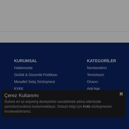
KURUMSAL
KATEGORİLER
Hakkımızda
Nemlendirici
Gizlilik & Güvenlik Politikası
Temizleyici
Mesafeli Satış Sözleşmesi
Onarıcı
KVKK
Anti Age
Çerez Kullanımı
Sizlere en iyi alışveriş deneyimini sunabilmek adına sitemizde
çerezler(cookies) kullanmaktayız. Detaylı bilgi için
Kvkk
sözleşmesini
inceleyebilirsiniz.