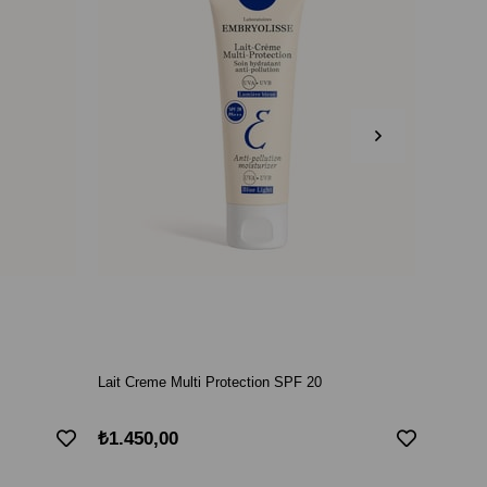
Lait Creme Multi Protection SPF 20
Lait Cr
₺1.450,00
₺1.03