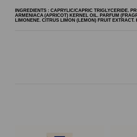
INGREDIENTS : CAPRYLIC/CAPRIC TRIGLYCERIDE. 
ARMENIACA (APRICOT) KERNEL OIL. PARFUM (FRAG
LIMONENE. CITRUS LIMON (LEMON) FRUIT EXTRACT.