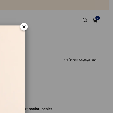
0
×
< < Önceki Sayfaya Dön
ir
irir ve yumuşatır; saçları besler