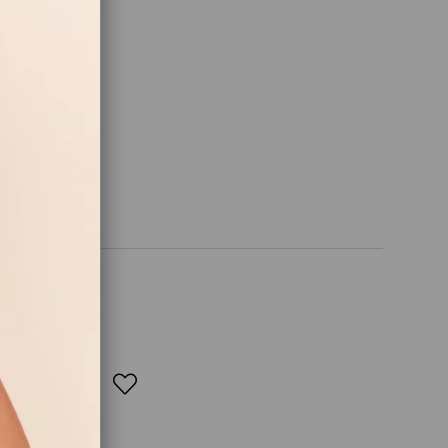
ir
er
içermez
yapıda