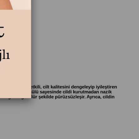
M YAZ
 tipine karşı etkili, cilt kalitesini dengeleyip iyileştiren
kenli kısa formülü sayesinde cildi kurutmadan nazik
okusu gözle görülür şekilde pürüzsüzleşir. Ayrıca, cildin