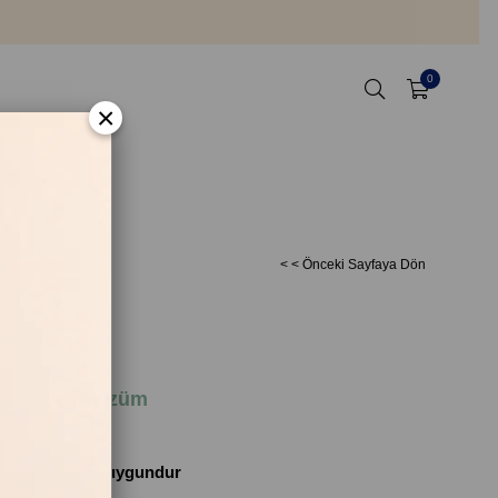
0
×
< < Önceki Sayfaya Dön
için Doğal Çözüm
r
nginleştirilmiş
mli ciltler için uygundur
eleri için