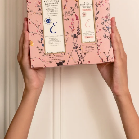
✔
︎ 6 tür kusura etki eder:
-Sivilceler
-Kızarıklık
-Döküntü
-Siyah noktalar
-Lekeler
-Sebum
✔
︎ Cilt kalitesini anında iyileştir
✔
︎ Cildi anında yeniden dengel
✔
︎ Alkol ve salisilik asit 
✔
︎ Hafif ve yapışkan olmayan 
✔
︎ Çevre dostu ambalaj
₺1.850,00