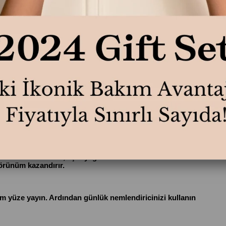
TAVSIYE ET
YORU
lce izleri, siyah nokta, lekeler ve aşırı sebum gibi altı farklı kusur
ve omuz gibi lokal bölgelere uygulanabilen serum, %99 doğal kö
kızarıklıklar azalır, aşırı yağlanma kontrol altına alınır ve cilt d
görünüm kazandırır.
m yüze yayın. Ardından günlük nemlendiricinizi kullanın