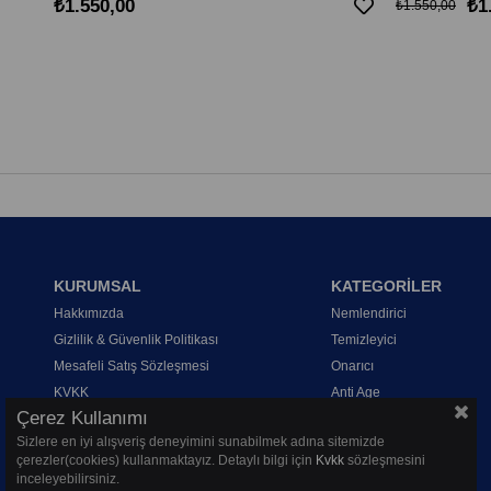
₺1.550,00
₺1
₺1.550,00
KURUMSAL
KATEGORİLER
Hakkımızda
Nemlendirici
Gizlilik & Güvenlik Politikası
Temizleyici
Mesafeli Satış Sözleşmesi
Onarıcı
KVKK
Anti Age
Çerez Kullanımı
Sizlere en iyi alışveriş deneyimini sunabilmek adına sitemizde
çerezler(cookies) kullanmaktayız. Detaylı bilgi için
Kvkk
sözleşmesini
inceleyebilirsiniz.