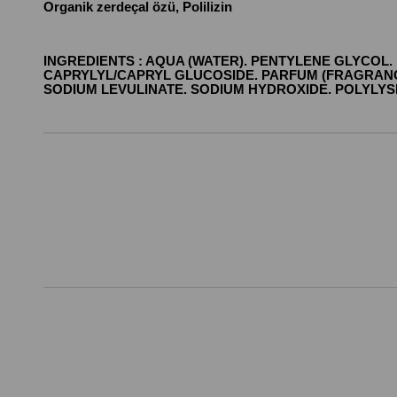
Organik zerdeçal özü, Polilizin
INGREDIENTS : AQUA (WATER). PENTYLENE GLYCOL
CAPRYLYL/CAPRYL GLUCOSIDE. PARFUM (FRAGRANCE).
SODIUM LEVULINATE. SODIUM HYDROXIDE. POLYLYSI