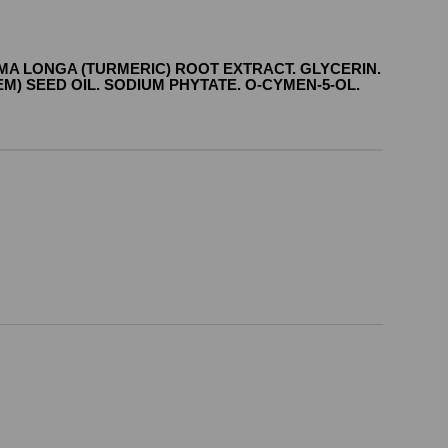
MA LONGA (TURMERIC) ROOT EXTRACT. GLYCERIN.
M) SEED OIL. SODIUM PHYTATE. O-CYMEN-5-OL.