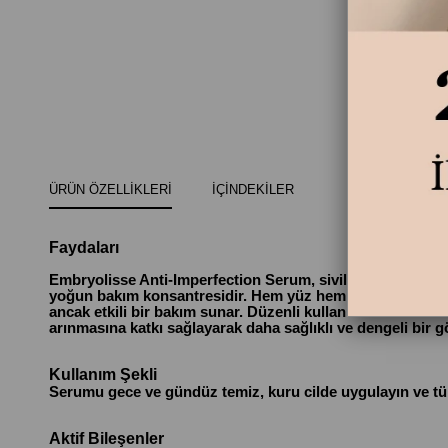
ÜRÜN ÖZELLIKLERI
İÇINDEKILER
Faydaları
Embryolisse Anti-Imperfection Serum, sivilce, kızarıklık, sivi
yoğun bakım konsantresidir. Hem yüz hem de boyun, sırt 
ancak etkili bir bakım sunar. Düzenli kullanımda sivilce ve 
arınmasına katkı sağlayarak daha sağlıklı ve dengeli bir 
Kullanım Şekli
Serumu gece ve gündüz temiz, kuru cilde uygulayın ve tü
Aktif Bileşenler