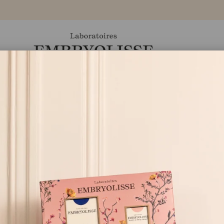
Ürünler
Markamız
Eczaneler
Blog
Anti Imperfection Serum
Yeni
Yağlı ve Akneli Ciltler 
✔
🌿
%99 doğal kökenli içerikle
✔
︎ Organik Zerdeçal özü ile ze
✔
︎ Karma, yağlı ve akneye eğili
✔
︎ Yüz, Göğüs, Sırt, Omuz bölg