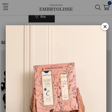
0
MENU
Ara
×
Size En Yakın Ezcanelerimiz